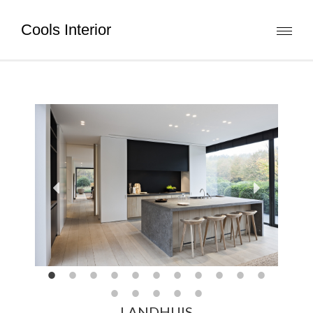
Cools Interior
Toggl
naviga
LANDHUIS